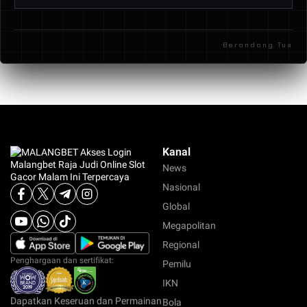
tersedia berada dalam kondisi Ã¢â‚¬Å“gacorÃ¢â‚¬Â
pengalaman bermain jauh lebih stabil dibanding
browser maupun aplikasi ringan (APK) yang bisa
lokal, e-wallet, atau pulsa tanpa potongan. Seluruh
berdasarkan data putaran real-time. Hasilnya,
Tim dukungan game slot gampang menang siap
situs konvensional.
diunduh di halaman resmi. Tampilan responsif dan
proses tidak sampai 3 menit, dan tim customer
peluang meraih jepe maxwin jadi lebih terbuka dan
membantu 24 jam nonstop melalui live chat,
navigasi yang intuitif membuat Anda tetap nyaman
service kami siap membantu jika ada kendala.
Berondong Tua
sering terjadi setiap harinya.
WhatsApp, dan kontak resmi lainnya. Kami
bermain slot 777 gacor di mana pun, tanpa perlu
menjamin setiap pertanyaan akan dijawab dalam
khawatir lag atau loading lama.
hitungan menit dengan solusi yang jelas. Untuk
transaksi, sistem kami memproses deposit dan
withdraw secara otomatis, namun jika terjadi
kendala teknis, tim kami akan langsung
memproses secara manual agar tidak
Kanal
mengganggu kenyamanan bermain Anda.
News
Nasional
Global
Megapolitan
Regional
Penghargaan dan sertifikat:
Pemilu
IKN
Dapatkan Keseruan dan Permainan
Bola