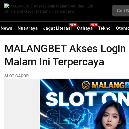
News
Nusaraya
Jagat Literasi
Cahaya
Tekno
Otomo
MALANGBET Akses Login Ma
Malam Ini Terpercaya
SLOT GACOR