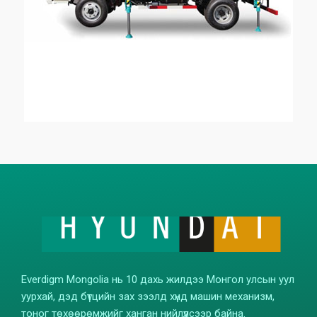
Everdigm Mongolia нь 10 дахь жилдээ Монгол улсын уул
уурхай, дэд бүтцийн зах зээлд хүнд машин механизм,
тоног төхөөрөмжийг ханган нийлүүлсээр байна.