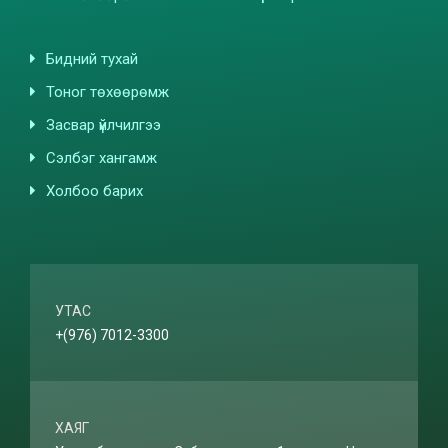
Бидний тухай
Тоног төхөөрөмж
Засвар үйлчилгээ
Сэлбэг хангамж
Холбоо барих
УТАС
+(976) 7012-3300
ХАЯГ