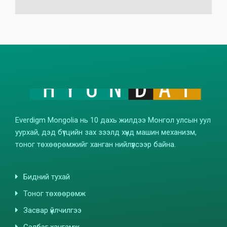
Everdigm Mongolia нь 10 дахь жилдээ Монгол улсын уул
уурхай, дэд бүтцийн зах зээлд хүнд машин механизм,
тоног төхөөрөмжийг ханган нийлүүлсээр байна.
Бидний тухай
Тоног төхөөрөмж
Засвар үйлчилгээ
Сэлбэг хангамж