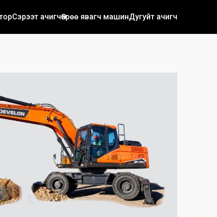
тор
Сэрээт ачигч
Өөрөө явагч машин
Дугуйт ачигч