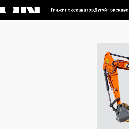
Гинжит экскаватор
Дугуйт экскава