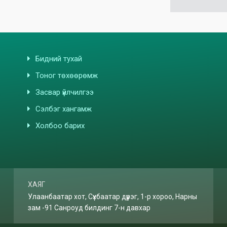
Бидний тухай
Тоног төхөөрөмж
Засвар үйлчилгээ
Сэлбэг хангамж
Холбоо барих
ХАЯГ
Улаанбаатар хот, Сүхбаатар дүүрэг, 1-р хороо, Нарны
зам -91 Санроуд билдинг 7-н давхар