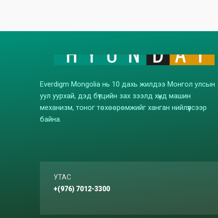
Everdigm Mongolia нь 10 дахь жилдээ Монгол улсын
уул уурхай, дэд бүтцийн зах зээлд хүнд машин
механизм, тоног төхөөрөмжийг ханган нийлүүлсээр
байна.
УТАС
+(976) 7012-3300