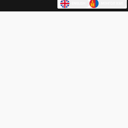
ENGLISH
МОНГОЛ ХЭЛ
ГИНЖИТ ЭКСКАВАТОР
DX225LCA-7M
Ажлын жин 23 тонн
Шанаганы багтаамж 1.2 М³